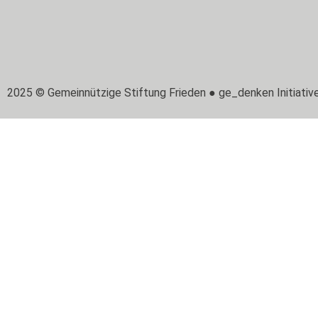
2025 © Gemeinnützige Stiftung Frieden ● ge_denken Initiativ